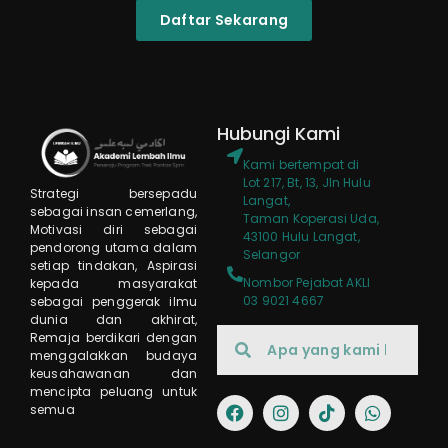
Daftar Sekarang
Hubungi Kami
Kami bertempat di
Lot 217, Bt, 13, Jln Hulu
Strategi bersepadu
Langat,
sebagai insan cemerlang,
Taman Koperasi Uda,
M
otivasi diri sebagai
43100 Hulu Langat,
pendorong utama dalam
Selangor
setiap tindakan, As
pirasi
Nombor Pejabat AKLI
kepada masyarakat
03 9021 4667
sebagai penggerak ilmu
dunia dan akhirat,
Re
maja berdikari dengan
menggalakkan budaya
keusahawanan dan
mencipta peluang untuk
semua